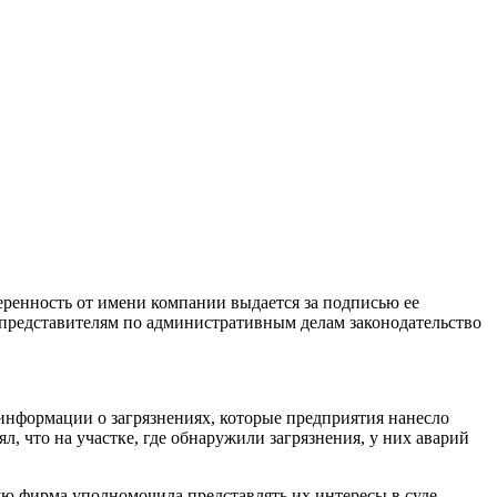
еренность от имени компании выдается за подписью ее
 представителям по административным делам законодательство
информации о загрязнениях, которые предприятия нанесло
рял, что на участке, где обнаружили загрязнения, у них аварий
ю фирма уполномочила представлять их интересы в суде.