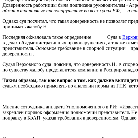
Доверенность работницы была подписана руководителем «Агро
административных правонарушениях во всех судах РФ, … а так
Однако суд посчитал, что такая доверенность не позволяет п
принимать жалобу Н.
Последняя обжаловала такое определение Суда в
Верхов
в делах об административных правонарушениях, а так же отмет
представителя. Основное требование в спорной ситуации – п
доверенности .
Судья Верховного суда пояснил, что доверенность Н. в спорн
по существу жалобу представителя компании к Росприроднадзо
Таким образом, так как вопрос о том, как должна выгляде
судьям необходимо применять по аналогии нормы из ГПК, кото
Мнение сотрудника аппарата Уполномоченного в РИ: «Известн
закреплен порядок оформления полномочий представителя. Не 
поправку в КоАП, указав требования к доверенностям. Однако э