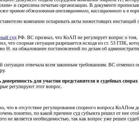
хим» и скреплена печатью организации. В документе прописыв
же правом обжалования апелляционного, кассационного и в поря
редставителю компании оспаривать акты нижестоящих инстанций
ный суд
РФ. ВС признал, что КоАП не регулирует вопрос о том,
ил, что спорная ситуация разрешается исходя из ст. 53 ГПК, ко
раво Н. на обжалование постановлений по делам об администра
ой ситуации отвечала всем законным требованиям. ВС отменил 
ру.
ть доверенность для участия представителя в судебных спор
рые регулируют этот вопрос.
о, что в отсутствие регулирования спорного вопроса КоАПом 
очень понятно, по какой причине суд субъекта решил от нее от
то не является необходимостью, так как вопрос уже решен судеб