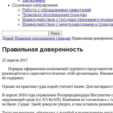
Заключения
Основные направления
Работа с обращениями заявителей
Правовое просвещение граждан
Взаимодействие с государственными и муниц
Взаимодействие с международными и гражда
Домой
Правовое просвещение граждан
Правильная довереннос
Правильная доверенность
25 апреля 2017
Порядок оформления полномочий судебного представителя з
руководителя и скрепляется печатью этой организации. Ника
не содержит.
Однако на практике суды порой считают иначе. Для наглядно
В апреле 2016 года управление Росприродназдора Ингушетии о
окружающей среде (ст. 8.5 КоАП). Компания не согласилась с 
не было. Судью такой довод не убедил, и она оставила решени
Тогда организация обратилась с жалобой в вышестоящую инст