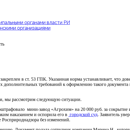
ипальными органами власти РИ
нскими организациями
ть
акреплен в ст. 53 ГПК. Указанная норма устанавливает, что дов
ких дополнительных требований к оформлению такого документа
сти, мы рассмотрим следующую ситуации.
штрафовало мини-завод «Агрохим» на 20 000 руб. за сокрытие 
таким наказанием и оспорила его в
городской суд
. Заявитель уве
е Росприроднадзора без изменений.
анцию. Документ подала сотрудник компании Марина Н., котору