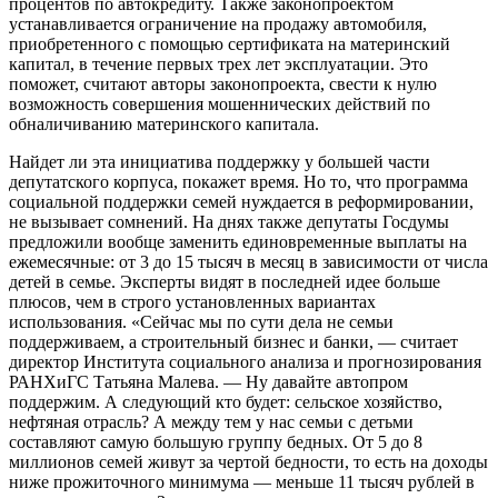
процентов по автокредиту. Также законопроектом
устанавливается ограничение на продажу автомобиля,
приобретенного с помощью сертификата на материнский
капитал, в течение первых трех лет эксплуатации. Это
поможет, считают авторы законопроекта, свести к нулю
возможность совершения мошеннических действий по
обналичиванию материнского капитала.
Найдет ли эта инициатива поддержку у большей части
депутатского корпуса, покажет время. Но то, что программа
социальной поддержки семей нуждается в реформировании,
не вызывает сомнений. На днях также депутаты Госдумы
предложили вообще заменить единовременные выплаты на
ежемесячные: от 3 до 15 тысяч в месяц в зависимости от числа
детей в семье. Эксперты видят в последней идее больше
плюсов, чем в строго установленных вариантах
использования. «Сейчас мы по сути дела не семьи
поддерживаем, а строительный бизнес и банки, — считает
директор Института социального анализа и прогнозирования
РАНХиГС Татьяна Малева. — Ну давайте автопром
поддержим. А следующий кто будет: сельское хозяйство,
нефтяная отрасль? А между тем у нас семьи с детьми
составляют самую большую группу бедных. От 5 до 8
миллионов семей живут за чертой бедности, то есть на доходы
ниже прожиточного минимума — меньше 11 тысяч рублей в