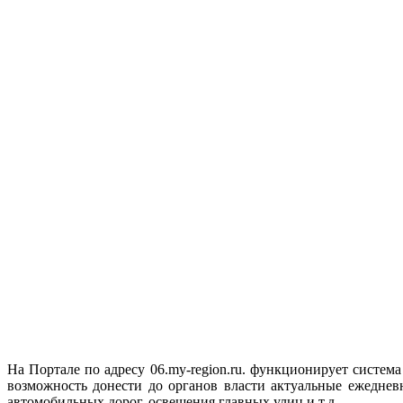
На Портале по адресу 06.my-region.ru. функционирует сист
возможность донести до органов власти актуальные ежеднев
автомобильных дорог, освещения главных улиц и т.д.