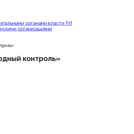
ипальными органами власти РИ
нскими организациями
троль»
одный контроль»