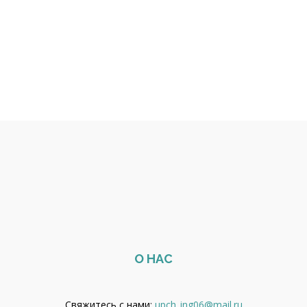
О НАС
Свяжитесь с нами:
upch_ing06@mail.ru