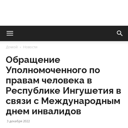
Уполномоченный
Домой
Новости
Обращение
по
Уполномоченного по
правам человека в
правам
Республике Ингушетия в
связи с Международным
днем инвалидов
человека
3 декабря 2022