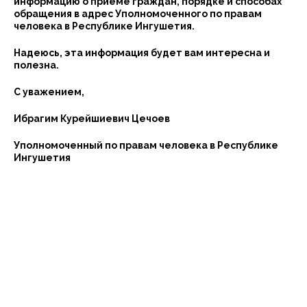
информацию о приеме граждан, порядке и способах
обращения в адрес Уполномоченного по правам
человека в Республике Ингушетия.
Надеюсь, эта информация будет вам интересна и
полезна.
С уважением,
Ибрагим Курейшиевич Цечоев
Уполномоченный по правам человека в Республике
Ингушетия