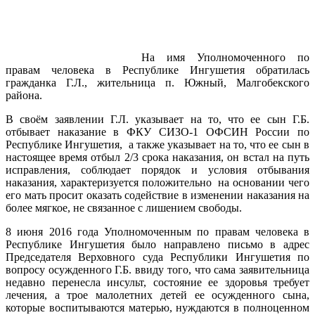
На имя Уполномоченного по
правам человека в Республике Ингушетия обратилась
гражданка Г.Л., жительница п. Южный, Малгобекского
района.
В своём заявлении Г.Л. указывает на то, что ее сын Г.Б.
отбывает наказание в ФКУ СИЗО-1 ОФСИН России по
Республике Ингушетия, а также указывает на то, что ее сын в
настоящее время отбыл 2/3 срока наказания, он встал на путь
исправления, соблюдает порядок и условия отбывания
наказания, характеризуется положительно на основании чего
его мать просит оказать содействие в изменении наказания на
более мягкое, не связанное с лишением свободы.
8 июня 2016 года Уполномоченным по правам человека в
Республике Ингушетия было направлено письмо в адрес
Председателя Верховного суда Республики Ингушетия по
вопросу осужденного Г.Б. ввиду того, что сама заявительница
недавно перенесла инсульт, состояние ее здоровья требует
лечения, а трое малолетних детей ее осужденного сына,
которые воспитываются матерью, нуждаются в полноценном