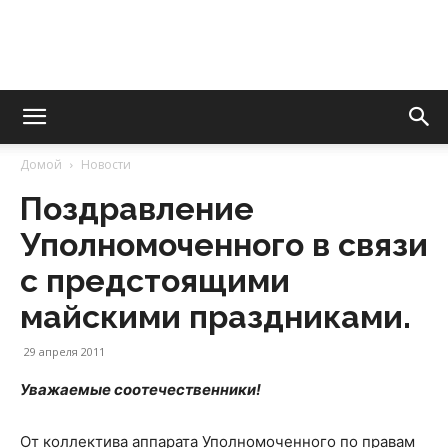
Уполномоченный
Домой
Новости
по
Поздравление
Уполномоченного в связи
правам
с предстоящими
майскими праздниками.
29 апреля 2011
человека
Уважаемые соотечественники!
От коллектива аппарата Уполномоченного по правам