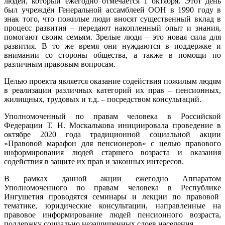
людей, который ежегодно отмечается 1 октября. Этот день
был учреждён Генеральной ассамблеей ООН в 1990 году в
знак того, что пожилые люди вносят существенный вклад в
процесс развития – передают накопленный опыт и знания,
помогают своим семьям. Зрелые люди – это новая сила для
развития. В то же время они нуждаются в поддержке и
внимании со стороны общества, а также в помощи по
различным правовым вопросам.
Целью проекта является оказание содействия пожилым людям
в реализации различных категорий их прав – пенсионных,
жилищных, трудовых и т.д. – посредством консультаций.
Уполномоченный по правам человека в Российской
Федерации Т. Н. Москалькова инициировала проведение в
октябре 2020 года традиционной социальной акции
«Правовой марафон для пенсионеров» с целью правового
информирования людей старшего возраста и оказания
содействия в защите их прав и законных интересов.
В рамках данной акции ежегодно Аппаратом
Уполномоченного по правам человека в Республике
Ингушетия проводятся семинары и лекции по правовой
тематике, юридические консультации, направленные на
правовое информирование людей пенсионного возраста,
поддержку социально незащищенных слоев населения.