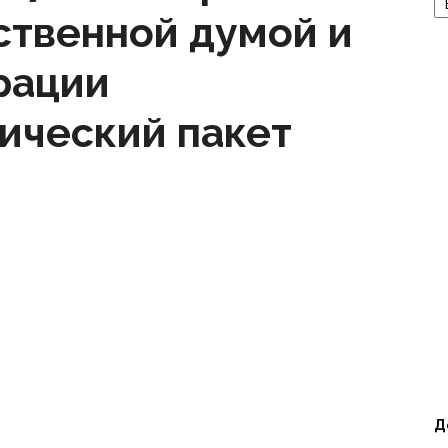
ственной думой и
рации
ический пакет
Д