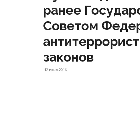
ранее Государ
Советом Феде
антитеррорист
законов
12 июля 2016