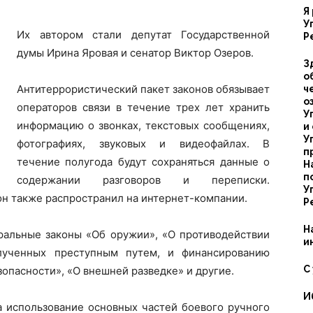
Я
У
Их автором стали депутат Государственной
Р
думы Ирина Яровая и сенатор Виктор Озеров.
З
о
Антитеррористический пакет законов обязывает
ч
о
операторов связи в течение трех лет хранить
У
информацию о звонках, текстовых сообщениях,
и
У
фотографиях, звуковых и видеофайлах. В
п
течение полугода будут сохраняться данные о
Н
п
содержании разговоров и переписки.
У
он также распространил на интернет-компании.
Р
Н
еральные законы «Об оружии», «О противодействии
и
олученных преступным путем, и финансированию
С
опасности», «О внешней разведке» и другие.
И
а использование основных частей боевого ручного