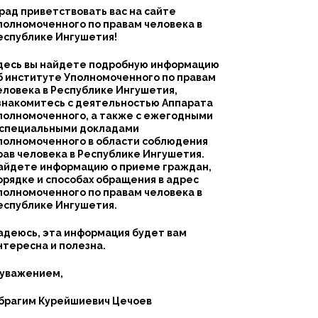
 рад приветствовать вас на сайте
полномоченного по правам человека в
еспублике Ингушетия!
десь вы найдете подробную информацию
б институте Уполномоченного по правам
еловека в Республике Ингушетия,
знакомитесь с деятельностью Аппарата
полномоченного, а также с ежегодными
 специальными докладами
полномоченного в области соблюдения
рав человека в Республике Ингушетия.
айдете информацию о приеме граждан,
орядке и способах обращения в адрес
полномоченного по правам человека в
еспублике Ингушетия.
адеюсь, эта информация будет вам
нтересна и полезна.
 уважением,
брагим Курейшиевич Цечоев