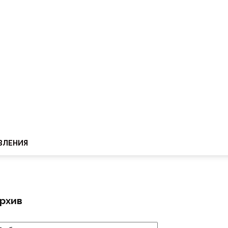
ВЛЕНИЯ
рхив
рхив