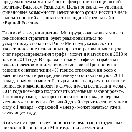
председателем комитета Совета федерации по социальной
политике Валерием Рязанским. Цель поправки — укрепить
финансовые возможности Пенсионного фонда России в деле
выплаты пенсий»,— поясняет господин Исаев на сайте
«Единой России».
Таким образом, инициатива Минтруда, содержащаяся в его
пенсионной стратегии, будет реализовываться по
ускоренному сценарию. Ранее Минтруд указывал, что
«восстановление пенсионных прав застрахованных лиц за
счет перераспределения тарифа» может начаться как в 2013-м,
так и в 2014 году. В справке к плану-графику разработки
законопроектов министерство отмечало: «При принятии
решения о направлении 4% тарифа страховых взносов с
накопительной в распределительную составляющую с 2013
года данная мера может быть реализована путем подготовки
поправок в законопроект; в случае начала реализации меры с
2014 года возможно подготовить отдельный законопроект».
Поскольку закон, в который вносится поправка, в первом
чтении уже принят и с большой долей вероятности вступит в
силу с 1 января, «страховой маневр» может начаться уже в
следующем году.
Это уже не первый случай попытки реализации отдельных
положений концепции Минтруда при отсутствии