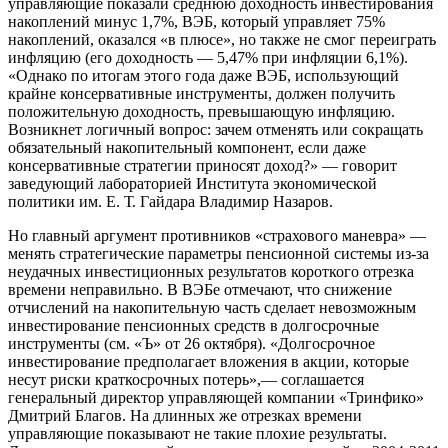
управляющие показали среднюю доходность инвестирования
накоплений минус 1,7%, ВЭБ, который управляет 75%
накоплений, оказался «в плюсе», но также не смог переиграть
инфляцию (его доходность — 5,47% при инфляции 6,1%).
«Однако по итогам этого года даже ВЭБ, использующий
крайне консервативные инструменты, должен получить
положительную доходность, превышающую инфляцию.
Возникнет логичный вопрос: зачем отменять или сокращать
обязательный накопительный компонент, если даже
консервативные стратегии приносят доход?» — говорит
заведующий лабораторией Института экономической
политики им. Е. Т. Гайдара Владимир Назаров.
Но главный аргумент противников «страхового маневра» —
менять стратегические параметры пенсионной системы из-за
неудачных инвестиционных результатов короткого отрезка
времени неправильно. В ВЭБе отмечают, что снижение
отчислений на накопительную часть сделает невозможным
инвестирование пенсионных средств в долгосрочные
инструменты (см. «Ъ» от 26 октября). «Долгосрочное
инвестирование предполагает вложения в акции, которые
несут риски краткосрочных потерь»,— соглашается
генеральный директор управляющей компании «Тринфико»
Дмитрий Благов. На длинных же отрезках времени
управляющие показывают не такие плохие результаты.