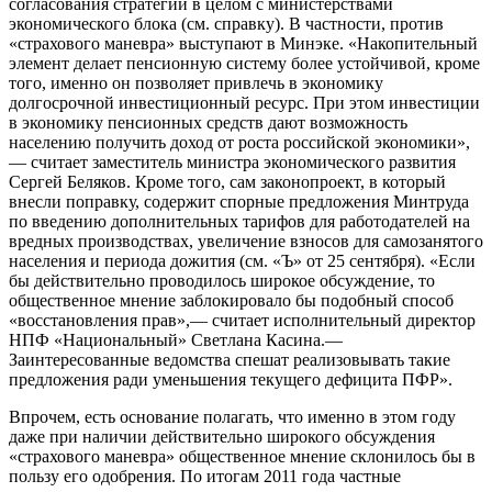
согласования стратегии в целом с министерствами
экономического блока (см. справку). В частности, против
«страхового маневра» выступают в Минэке. «Накопительный
элемент делает пенсионную систему более устойчивой, кроме
того, именно он позволяет привлечь в экономику
долгосрочной инвестиционный ресурс. При этом инвестиции
в экономику пенсионных средств дают возможность
населению получить доход от роста российской экономики»,
— считает заместитель министра экономического развития
Сергей Беляков. Кроме того, сам законопроект, в который
внесли поправку, содержит спорные предложения Минтруда
по введению дополнительных тарифов для работодателей на
вредных производствах, увеличение взносов для самозанятого
населения и периода дожития (см. «Ъ» от 25 сентября). «Если
бы действительно проводилось широкое обсуждение, то
общественное мнение заблокировало бы подобный способ
«восстановления прав»,— считает исполнительный директор
НПФ «Национальный» Светлана Касина.—
Заинтересованные ведомства спешат реализовывать такие
предложения ради уменьшения текущего дефицита ПФР».
Впрочем, есть основание полагать, что именно в этом году
даже при наличии действительно широкого обсуждения
«страхового маневра» общественное мнение склонилось бы в
пользу его одобрения. По итогам 2011 года частные