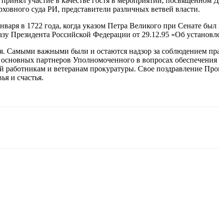
 принял участие в качестве гостя в мероприятии, посвященном
ховного суда РИ, представители различных ветвей власти.
нваря в 1722 года, когда указом Петра Великого при Сенате был
казу Президента Российской Федерации от 29.12.95 «Об устано
я. Самыми важными были и остаются надзор за соблюдением пра
из основных партнеров Уполномоченного в вопросах обеспечения 
ий работникам и ветеранам прокуратуры. Свое поздравление Про
ья и счастья.