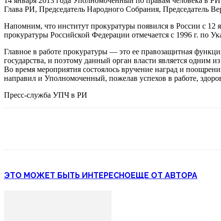
14 января 2013 года Уполномоченный по правам человека в РИ
Глава РИ, Председатель Народного Собрания, Председатель Вер
Напомним, что институт прокуратуры появился в России с 12 я
прокуратуры Российской Федерации отмечается с 1996 г. по У
Главное в работе прокуратуры — это ее правозащитная функци
государства, и поэтому данный орган власти является одним 
Во время мероприятия состоялось вручение наград и поощрен
направил и Уполномоченный, пожелав успехов в работе, здоров
Пресс-служба УПЧ в РИ
ЭТО МОЖЕТ БЫТЬ ИНТЕРЕСНО
ЕЩЕ ОТ АВТОРА