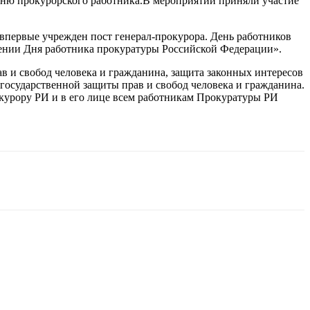
 Дню прокурорского работника.В мероприятии приняли участие
 впервые учрежден пост генерал-прокурора. День работников
влении Дня работника прокуратуры Российской Федерации».
в и свобод человека и гражданина, защита законных интересов
государственной защиты прав и свобод человека и гражданина.
курору РИ и в его лице всем работникам Прокуратуры РИ