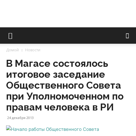
Уполномоченный
Домой
Новости
В Магасе состоялось
по
итоговое заседание
Общественного Совета
правам
при Уполномоченном по
правам человека в РИ
человека
24 декабря 2013