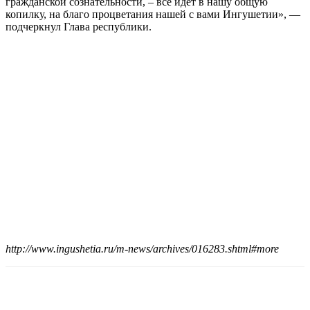
гражданской сознательности, – все идет в нашу общую
копилку, на благо процветания нашей с вами Ингушетии», —
подчеркнул Глава республики.
http://www.ingushetia.ru/m-news/archives/016283.shtml#more