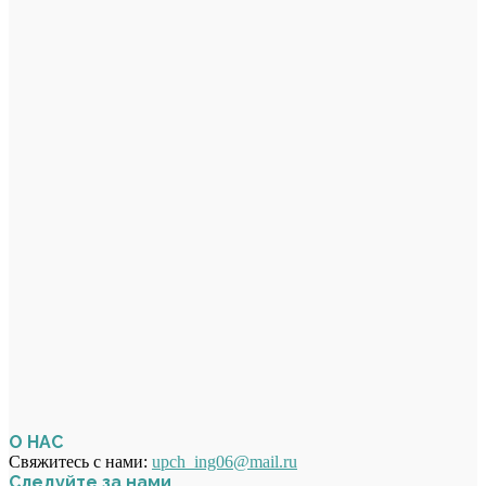
О НАС
Свяжитесь с нами:
upch_ing06@mail.ru
Следуйте за нами