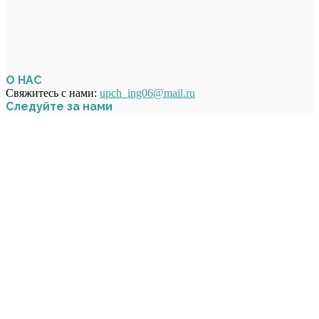
О НАС
Свяжитесь с нами:
upch_ing06@mail.ru
Следуйте за нами