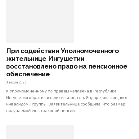
При содействии Уполномоченного
жительнице Ингушетии
восстановлено право на пенсионное
обеспечение
3 июля 2026
К Уполномоченному по правам человека в Республике
Ингушетия обратилась жительница с.п. Яндаре, являющаяся
инвалидом II группы. Заявительница сообщила, что размер
получаемой ею страховой пенсии...