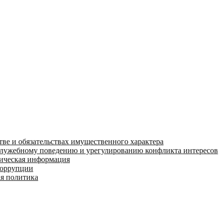
тве и обязательствах имущественного характера
служебному поведению и урегулированию конфликта интересов
тическая информация
коррупции
ая политика