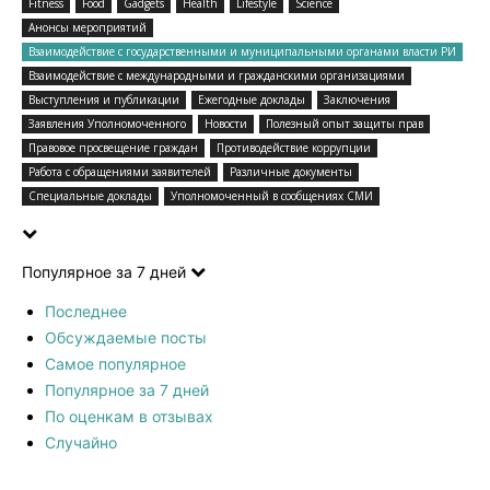
Fitness
Food
Gadgets
Health
Lifestyle
Science
Анонсы мероприятий
Взаимодействие с государственными и муниципальными органами власти РИ
Взаимодействие с международными и гражданскими организациями
Выступления и публикации
Ежегодные доклады
Заключения
Заявления Уполномоченного
Новости
Полезный опыт защиты прав
Правовое просвещение граждан
Противодействие коррупции
Работа с обращениями заявителей
Различные документы
Специальные доклады
Уполномоченный в сообщениях СМИ
Популярное за 7 дней
Последнее
Обсуждаемые посты
Самое популярное
Популярное за 7 дней
По оценкам в отзывах
Случайно