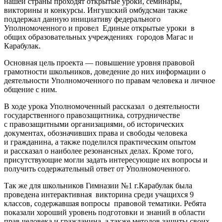
нашей страны проходят открытые уроки, семинары,
викторины и конкурсы. Ингушский омбудсман также
поддержал данную инициативу федерального
Уполномоченного и провел Единые открытые уроки в
общих образовательных учреждениях городов Магас и
Карабулак.
Основная цель проекта — повышение уровня правовой
грамотности школьников, доведение до них информации о
деятельности Уполномоченного по правам человека и личное
общение с ним.
В ходе урока Уполномоченный рассказал о деятельности
государственного правозащитника, сотрудничестве
с правозащитными организациями, об исторических
документах, обозначивших права и свободы человека
и гражданина, а также поделился практическим опытом
и рассказал о наиболее резонансных делах. Кроме того,
присутствующие могли задать интересующие их вопросы и
получить содержательный ответ от Уполномоченного.
Так же для школьников Гимназии №1 г.Карабулак была
проведена интерактивная викторина среди учащихся 9
классов, содержавшая вопросы правовой тематики. Ребята
показали хороший уровень подготовки и знаний в области
прав человека и гражданина, а также методов защиты своих