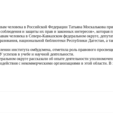
ам человека в Российской Федерации Татьяна Москалькова при
облюдения и защиты их прав и законных интересов», которая п
вам человека в Северо-Кавказском федеральном округе, депута
бразования, национальной библиотеки Республики Дагестан, а т
влении института омбудсмена, отметила роль правового просвещ
 успехов в учебе и научной деятельности.
еральном округе рассказали об опыте деятельности уполномоч
одействия с некоммерческими организациями в этой области. В