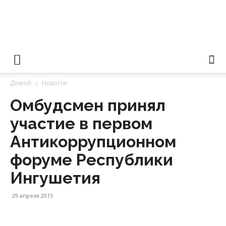
Уполномоченный
Домой
Новости
по
Омбудсмен принял
участие в первом
правам
Антикоррупционном
форуме Республики
Ингушетия
человека
29 апреля 2015