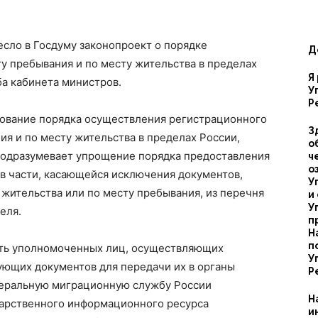
есло в Госдуму законопроект о порядке
Д
у пребывания и по месту жительства в пределах
правам
Я
а кабинета министров.
У
Р
ование порядка осуществления регистрационного
З
ия и по месту жительства в пределах России,
о
 подразумевает упрощение порядка предоставления
ч
человека
о
в части, касающейся исключения документов,
У
ительства или по месту пребывания, из перечня
и
У
еля.
п
Н
п
ить уполномоченных лиц, осуществляющих
в
У
ующих документов для передачи их в органы
Р
деральную миграционную службу России
Н
дарственного информационного ресурса
и