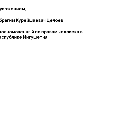
 уважением,
брагим Курейшиевич Цечоев
полномоченный по правам человека в
еспублике Ингушетия