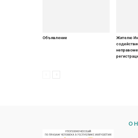
Объявление
Жителю Ин
содействи
неправоме
регистрац
О 