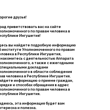
орогие друзья!
 рад приветствовать вас на сайте
полномоченного по правам человека в
еспублике Ингушетия!
десь вы найдете подробную информацию
б институте Уполномоченного по правам
еловека в Республике Ингушетия,
знакомитесь с деятельностью Аппарата
полномоченного, а также с ежегодными
 специальными докладами
полномоченного в области соблюдения
рав человека в Республике Ингушетия.
айдете информацию о приеме граждан,
орядке и способах обращения в адрес
полномоченного по правам человека в
еспублике Ингушетия.
адеюсь, эта информация будет вам
нтересна и полезна.