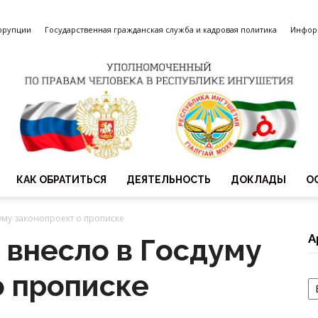
ррупции
Государственная гражданская служба и кадровая политика
Инфор
КАК ОБРАТИТЬСЯ
ДЕЯТЕЛЬНОСТЬ
ДОКЛАДЫ
О
Уполномоченный
уму законопроект о прописке
А
 внесло в Госдуму
о прописке
А
по