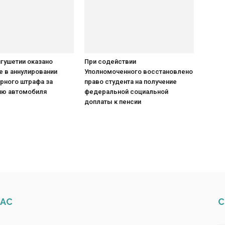
гушетии оказано
При содействии
е в аннулировании
Уполномоченного восстановлено
рного штрафа за
право студента на получение
ию автомобиля
федеральной социальной
доплаты к пенсии
НАС
С