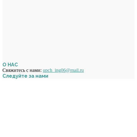
О НАС
Свяжитесь с нами:
upch_ing06@mail.ru
Следуйте за нами