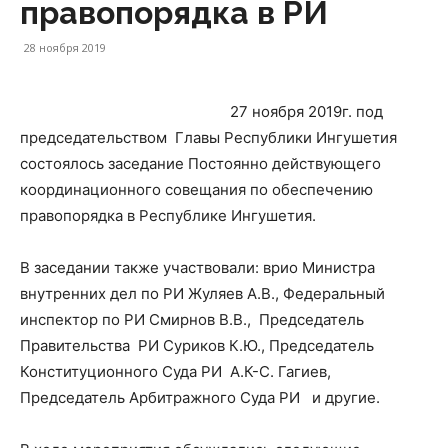
в
правопорядка в РИ
28 ноября 2019
Республике
27 ноября 2019г. под
председательством Главы Республики Ингушетия
состоялось заседание Постоянно действующего
Ингушетия
координационного совещания по обеспечению
правопорядка в Республике Ингушетия.
В заседании также участвовали: врио Министра
внутренних дел по РИ Жуляев А.В., Федеральный
инспектор по РИ Смирнов В.В., Председатель
Правительства РИ Суриков К.Ю., Председатель
Конституционного Суда РИ А.К-С. Гагиев,
Председатель Арбитражного Суда РИ и другие.