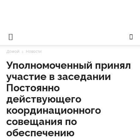
Уполномоченный
Домой
Новости
по
Уполномоченный принял
участие в заседании
правам
Постоянно
действующего
координационного
человека
совещания по
обеспечению