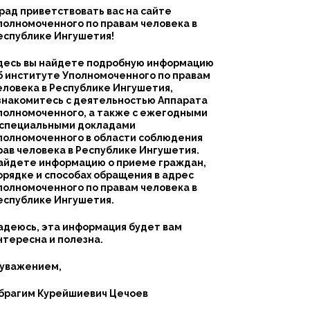
 рад приветствовать вас на сайте
полномоченного по правам человека в
еспублике Ингушетия!
десь вы найдете подробную информацию
б институте Уполномоченного по правам
еловека в Республике Ингушетия,
знакомитесь с деятельностью Аппарата
полномоченного, а также с ежегодными
 специальными докладами
полномоченного в области соблюдения
рав человека в Республике Ингушетия.
айдете информацию о приеме граждан,
орядке и способах обращения в адрес
полномоченного по правам человека в
еспублике Ингушетия.
адеюсь, эта информация будет вам
нтересна и полезна.
 уважением,
брагим Курейшиевич Цечоев