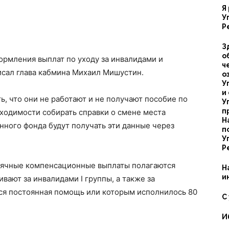
Я
У
Р
З
о
ормления выплат по уходу за инвалидами и
ч
сал глава кабмина Михаил Мишустин.
о
У
и
, что они не работают и не получают пособие по
У
п
ходимости собирать справки о смене места
Н
ного фонда будут получать эти данные через
п
У
Р
сячные компенсационные выплаты полагаются
Н
и
ают за инвалидами I группы, а также за
ся постоянная помощь или которым исполнилось 80
С
И