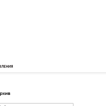
ВЛЕНИЯ
рхив
рхив