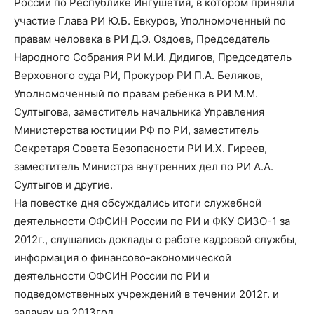
России по Республике Ингушетия, в котором приняли
в
участие Глава РИ Ю.Б. Евкуров, Уполномоченный по
правам человека в РИ Д.Э. Оздоев, Председатель
Народного Собрания РИ М.И. Дидигов, Председатель
Верховного суда РИ, Прокурор РИ П.А. Беляков,
Республике
Уполномоченный по правам ребенка в РИ М.М.
Султыгова, заместитель начальника Управления
Министерства юстиции РФ по РИ, заместитель
Ингушетия
Секретаря Совета Безопасности РИ И.Х. Гиреев,
заместитель Министра внутренних дел по РИ А.А.
Султыгов и другие.
На повестке дня обсуждались итоги служебной
деятельности ОФСИН России по РИ и ФКУ СИЗО-1 за
2012г., слушались доклады о работе кадровой службы,
информация о финансово-экономической
деятельности ОФСИН России по РИ и
подведомственных учреждений в течении 2012г. и
задачах на 2013год.