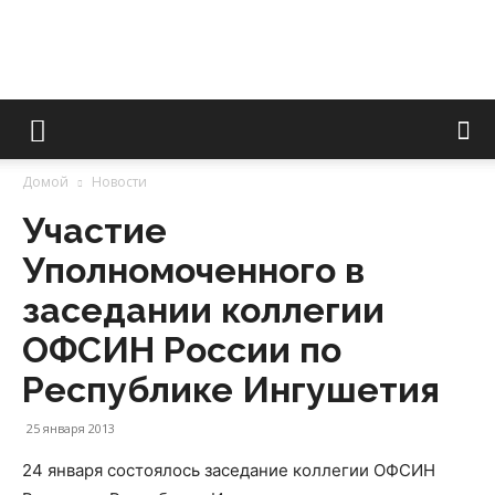
Уполномоченный
Домой
Новости
Участие
по
Уполномоченного в
заседании коллегии
правам
ОФСИН России по
Республике Ингушетия
человека
25 января 2013
24 января состоялось заседание коллегии ОФСИН