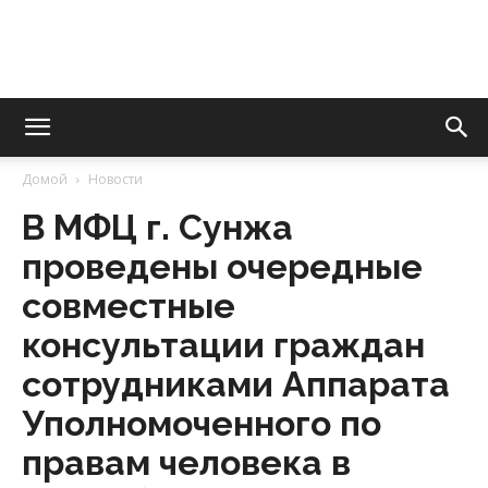
Уполномоченный
Домой
Новости
В МФЦ г. Сунжа
по
проведены очередные
совместные
правам
консультации граждан
сотрудниками Аппарата
Уполномоченного по
человека
правам человека в