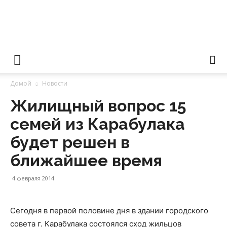
Уполномоченный
Домой
Новости
по
Жилищный вопрос 15
семей из Карабулака
правам
будет решен в
ближайшее время
4 февраля 2014
человека
Сегодня в первой половине дня в здании городского
совета г. Карабулака состоялся сход жильцов