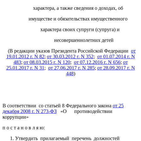
характера, а также сведения о доходах, об
имуществе и обязательствах имущественного
характера своих супруги (супруга) и
несовершеннолетних детей
(В редакции указов Президента Российской Федерации
от
19.01.2012 г. N 82
;
от 30.03.2012 г. N 352
;
от 01.07.2014 г. N
483
;
от 08.03.2015 г. N 120
;
от 07.12.2016 г. N 656
;
от
25.01.2017 г. N 31
;
от 27.06.2017 г. N 285
;
от 28.09.2017 г. N
448
)
В соответствии со статьей 8 Федерального закона
от 25
декабря 2008 г. N 273-ФЗ
«О противодействии
коррупции»
п о с т а н о в л я ю:
Утвердить прилагаемый перечень должностей