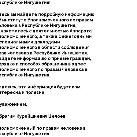
еспублике Ингушетия!
десь вы найдете подробную информацию
б институте Уполномоченного по правам
еловека в Республике Ингушетия,
знакомитесь с деятельностью Аппарата
полномоченного, а также с ежегодными
 специальными докладами
полномоченного в области соблюдения
рав человека в Республике Ингушетия.
айдете информацию о приеме граждан,
орядке и способах обращения в адрес
полномоченного по правам человека в
еспублике Ингушетия.
адеюсь, эта информация будет вам
нтересна и полезна.
 уважением,
брагим Курейшиевич Цечоев
полномоченный по правам человека в
еспублике Ингушетия