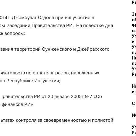
Р
Республике
З
2014г. Джамбулат Оздоев принял участие в
о
м заседании Правительства РИ. На повестке дня
ч
о
ь вопросы:
У
и
У
вания территорий Сунженского и Джейрахского
п
Ингушетия
Н
п
У
язательств по оплате штрафов, наложенных
Р
по Республике Ингушетия;
Н
и
Правительства РИ от 20 января 2005г.№7 «Об
С
 финансов РИ»
И
льтатах контроля за своевременностью и полнотой
У
Р