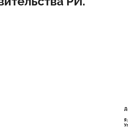
вительства РИ.
правам
человека
в
Д
Я
У