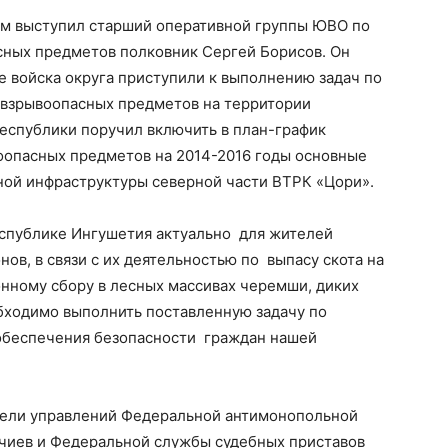
ом выступил старший оперативной группы ЮВО по
сных предметов полковник Сергей Борисов. Он
е войска округа приступили к выполнению задач по
 взрывоопасных предметов на территории
еспублики поручил включить в план-график
оопасных предметов на 2014-2016 годы основные
ной инфраструктуры северной части ВТРК «Цори».
спублике Ингушетия актуально для жителей
ов, в связи с их деятельностью по выпасу скота на
онному сбору в лесных массивах черемши, диких
обходимо выполнить поставленную задачу по
обеспечения безопасности граждан нашей
тели управлений Федеральной антимонопольной
чиев и Федеральной службы судебных приставов