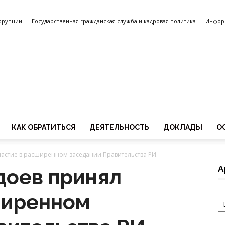
ррупции
Государственная гражданская служба и кадровая политика
Инфор
КАК ОБРАТИТЬСЯ
ДЕЯТЕЛЬНОСТЬ
ДОКЛАДЫ
О
Уполномоченный
астие в расширенном заседании Правительства РИ.
А
доев принял
ширенном
А
по