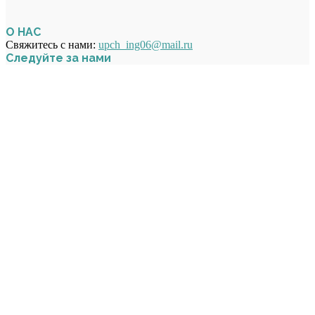
О НАС
Свяжитесь с нами:
upch_ing06@mail.ru
Следуйте за нами