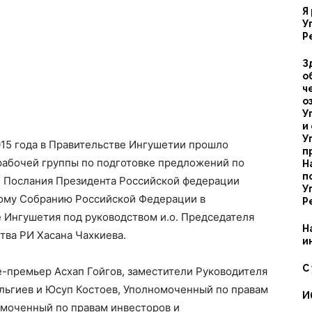
Я
У
Р
З
о
ч
о
У
и
У
015 года в Правительстве Ингушетии прошло
п
рабочей группы по подготовке предложений по
Н
п
 Послания Президента Российской федерации
У
ому Собранию Российской Федерации в
Р
 Ингушетия под руководством и.о. Председателя
Н
тва РИ Хасана Чахкиева.
и
С
е-премьер Асхап Гойгов, заместители Руководителя
ьгиев и Юсуп Костоев, Уполномоченный по правам
И
омоченный по правам инвесторов и