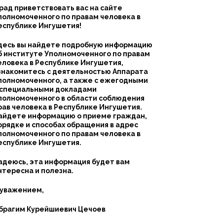
 рад приветствовать вас на сайте
полномоченного по правам человека в
еспублике Ингушетия!
десь вы найдете подробную информацию
б институте Уполномоченного по правам
еловека в Республике Ингушетия,
знакомитесь с деятельностью Аппарата
полномоченного, а также с ежегодными
 специальными докладами
полномоченного в области соблюдения
рав человека в Республике Ингушетия.
айдете информацию о приеме граждан,
орядке и способах обращения в адрес
полномоченного по правам человека в
еспублике Ингушетия.
адеюсь, эта информация будет вам
нтересна и полезна.
 уважением,
брагим Курейшиевич Цечоев