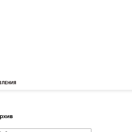
ВЛЕНИЯ
рхив
рхив