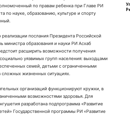
У
олномоченный по правам ребенка при Главе РИ
Р
а по науке, образованию, культуре и спорту
чный.
о реализации послания Президента Российской
 министра образования и науки РИ Асхаб
предстоит расширить возможности получения
 социально уязвимых групп населения: выходцами
еспеченных семей, детьми с ограниченными
в сложных жизненных ситуациях.
ательных организаций функционируют кружки, в
граниченными возможностями здоровья. Для
Ингушетия разработана подпрограмма «Развитие
етей» Государственной программы РИ «Развитие