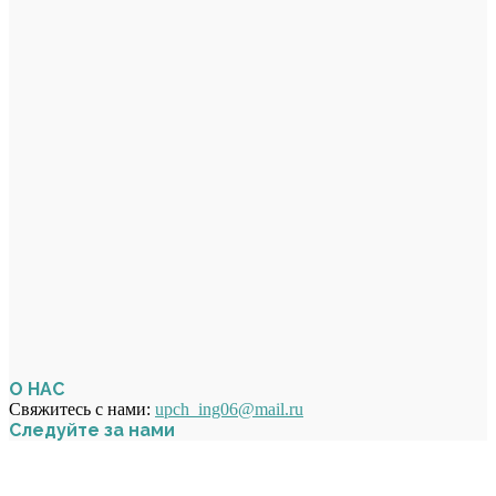
О НАС
Свяжитесь с нами:
upch_ing06@mail.ru
Следуйте за нами